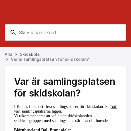
Gå tillbaka till startsidan
search
Alla
Skidskola
keyboard_arrow_right
Var är samlingsplatsen för skidskolan?
keyboard_arrow_right
Var är samlingsplatsen
för skidskolan?
här
I Branäs finns det flera samlingsplatser för skidskolan. Se
vart samlingsplatserna ligger.
Vi rekommenderar att välja den skidskolan/den
skidskolegruppen med samlingsplats närmast ditt boende.
Björnbuseland Dal, Branäsdalen