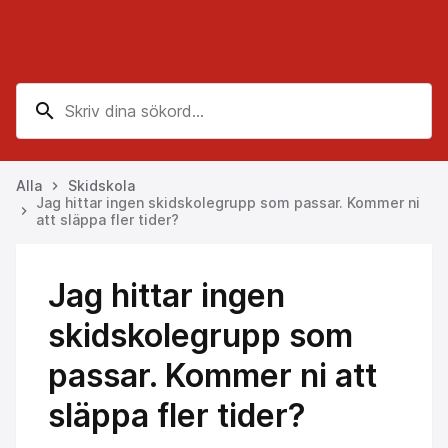
Gå tillbaka till startsidan
search
Alla
Skidskola
keyboard_arrow_right
Jag hittar ingen skidskolegrupp som passar. Kommer ni
keyboard_arrow_right
att släppa fler tider?
Jag hittar ingen
skidskolegrupp som
passar. Kommer ni att
släppa fler tider?