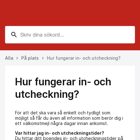
Gå tillbaka till startsidan
search
Alla
På plats
Hur fungerar in- och utcheckning?
keyboard_arrow_right
keyboard_arrow_right
Hur fungerar in- och
utcheckning?
För att det ska vara så enkelt och tydligt som
möjligt så får du även all information som berör dig i
ett välkomstmejl några dagar innan ankomst.
Var hittar jag in- och utcheckningstider?
Du hittar ditt boendes in- och utcheckningstider på